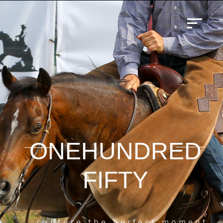
ONEHUNDRED
FIFTY
capture the perfect moment