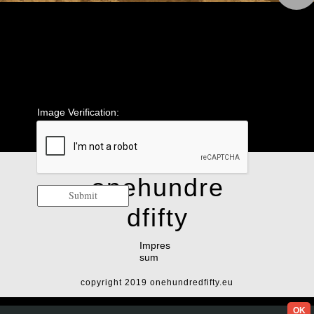
Image Verification:
onehundre
Submit
dfifty
Impres
sum
copyright 2019 onehundredfifty.eu
OK