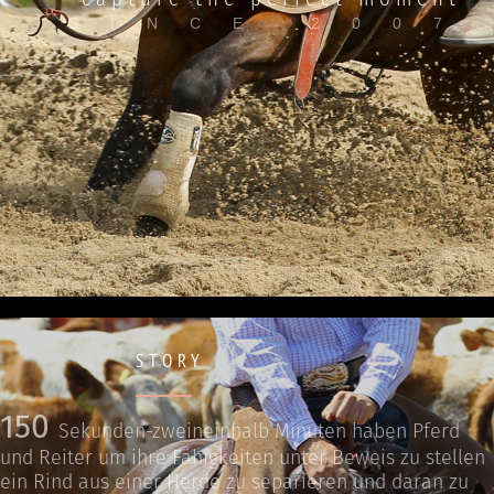
SINCE 2007
STORY
150
Sekunden-zweineinhalb Minuten haben Pferd
und Reiter um ihre Fähigkeiten unter Beweis zu stellen
ein Rind aus einer Herde zu separieren und daran zu